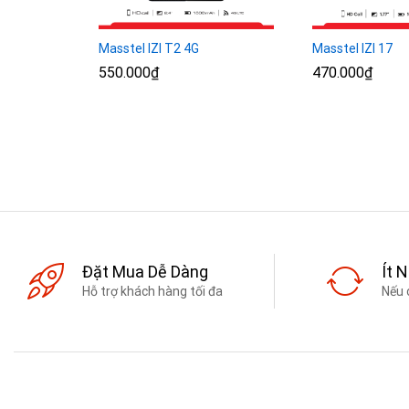
Masstel IZI 17
Masstel IZI T2 4G
470.000
470.000
₫
₫
550.000
550.000
₫
₫
Đặt Mua Dễ Dàng
Ít 
Hỗ trợ khách hàng tối đa
Nếu 