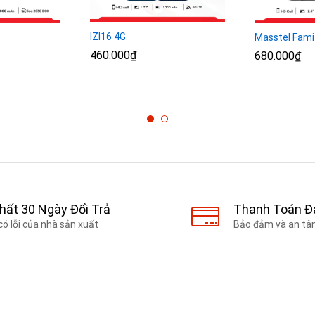
IZI16 4G
Masstel Fami
460.000
460.000
₫
₫
680.000
680.000
₫
₫
Nhất 30 Ngày Đổi Trả
Thanh Toán Đ
có lỗi của nhà sản xuất
Bảo đảm và an tâm