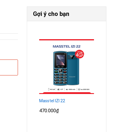
Gợi ý cho bạn
Masstel IZI 22
470.000
₫