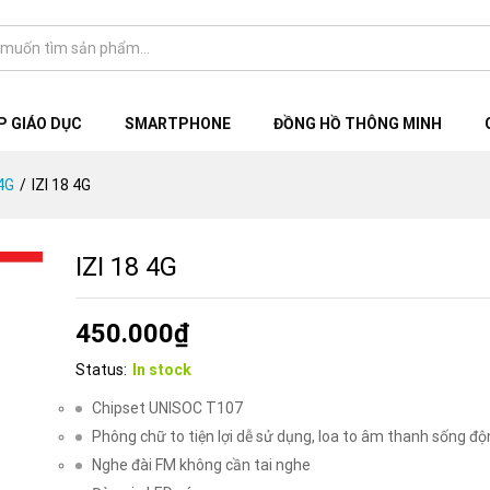
 GIÁO DỤC
SMARTPHONE
ĐỒNG HỒ THÔNG MINH
4G
/
IZI 18 4G
IZI 18 4G
450.000
₫
Status:
In stock
Chipset UNISOC T107
Phông chữ to tiện lợi dễ sử dụng, loa to âm thanh sống đ
Nghe đài FM không cần tai nghe