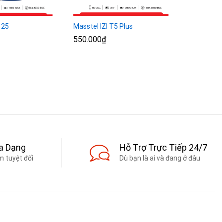
 25
Masstel IZI T5 Plus
Masstel IZ
550.000
550.000
₫
₫
475.000
475.000
₫
₫
a Dạng
Hỗ Trợ Trực Tiếp 24/7
 tuyệt đối
Dù bạn là ai và đang ở đâu